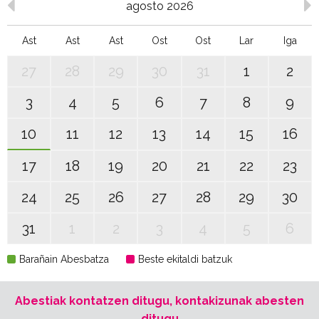
agosto 2026
Ast
Ast
Ast
Ost
Ost
Lar
Iga
27
28
29
30
31
1
2
3
4
5
6
7
8
9
10
11
12
13
14
15
16
17
18
19
20
21
22
23
24
25
26
27
28
29
30
31
1
2
3
4
5
6
Barañain Abesbatza
Beste ekitaldi batzuk
Abestiak kontatzen ditugu, kontakizunak abesten
ditugu