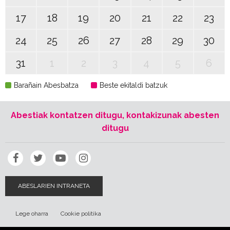
17
18
19
20
21
22
23
24
25
26
27
28
29
30
31
1
2
3
4
5
6
Barañain Abesbatza
Beste ekitaldi batzuk
Abestiak kontatzen ditugu, kontakizunak abesten
ditugu
ABESLARIEN INTRANETA
Lege oharra
Cookie politika