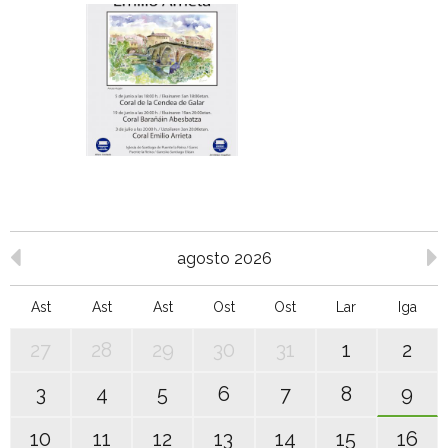
agosto 2026
Ast
Ast
Ast
Ost
Ost
Lar
Iga
27
28
29
30
31
1
2
3
4
5
6
7
8
9
10
11
12
13
14
15
16