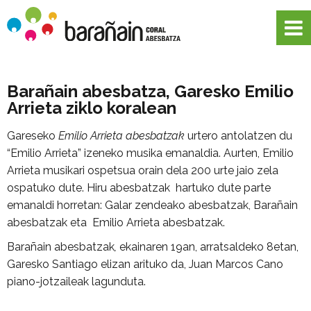
Barañain abesbatza, Garesko Emilio
Arrieta ziklo koralean
Gareseko
Emilio Arrieta abesbatzak
urtero antolatzen du
“Emilio Arrieta” izeneko musika emanaldia. Aurten, Emilio
Arrieta musikari ospetsua orain dela 200 urte jaio zela
ospatuko dute. Hiru abesbatzak hartuko dute parte
emanaldi horretan: Galar zendeako abesbatzak, Barañain
abesbatzak eta Emilio Arrieta abesbatzak.
Barañain abesbatzak
,
ekainaren 19an, arratsaldeko 8etan,
Garesko Santiago elizan arituko da, Juan Marcos Cano
piano-jotzaileak lagunduta.