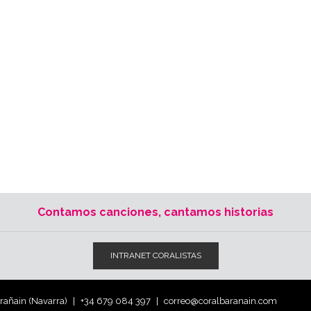
Contamos canciones, cantamos historias
INTRANET CORALISTAS
arañain (Navarra)
+34 679 084 397
correo@coralbaranain.com