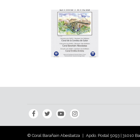
© Coral Barañain Abesbatza
Apdo. Postal 5093 | 31010 B