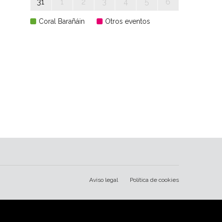
31
1
2
3
4
5
6
Coral Barañáin
Otros eventos
Aviso legal
Política de cookies