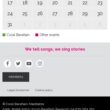
17
18
19
20
21
22
23
24
25
26
27
28
29
30
31
1
2
3
4
5
6
Coral Barañáin
Other events
We tell songs, we sing stories
MEMBERS
Legal disclaimer
Cookie policy
© Coral Barañain Abesbatza
Apdo. Postal 5093 | 31010 Barañain (Navarra)
+34 679 084 397