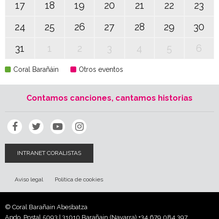
17
18
19
20
21
22
23
24
25
26
27
28
29
30
31
1
2
3
4
5
6
Coral Barañáin
Otros eventos
Contamos canciones, cantamos historias
INTRANET CORALISTAS
Aviso legal
Política de cookies
© Coral Barañain Abesbatza
Apdo. Postal 5093 | 31010 Barañain (Navarra)
+34 679 084 397