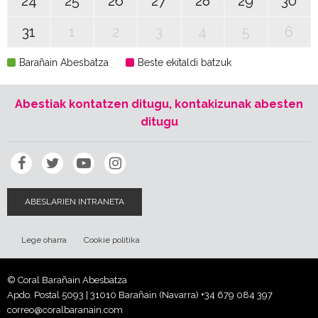
24
25
26
27
28
29
30
31
1
2
3
4
5
6
Barañain Abesbatza
Beste ekitaldi batzuk
Abestiak kontatzen ditugu, kontakizunak abesten
ditugu
ABESLARIEN INTRANETA
Lege oharra
Cookie politika
© Coral Barañain Abesbatza
Apdo. Postal 5093 | 31010 Barañain (Navarra)
+34 679 084 397
correo@coralbaranain.com