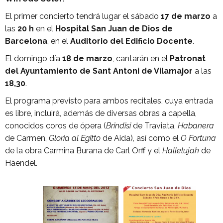
El primer concierto tendrá lugar el sábado
17 de marzo
a
las
20 h
en el
Hospital San Juan de Dios de
Barcelona
, en el
Auditorio del Edificio Docente
.
El domingo día
18 de marzo
, cantarán en el
Patronat
del Ayuntamiento de Sant Antoni de Vilamajor
a las
18,30
.
El programa previsto para ambos recitales, cuya entrada
es libre, incluirá, además de diversas obras a capella,
conocidos coros de ópera (
Brindisi
de Traviata,
Habanera
de Carmen,
Gloria al Egitto
de Aida), así como el
O Fortuna
de la obra Carmina Burana de Carl Orff y el
Hallelujah
de
Häendel.