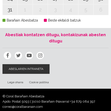
31
1
2
3
4
5
6
Barañain Abesbatza
Beste ekitaldi batzuk
Abestiak kontatzen ditugu, kontakizunak abesten
ditugu
ABESLARIEN INTRANETA
Lege oharra
Cookie politika
© Coral Barañain Abesbatza
Apdo. Postal 5093 | 31010 Barañain (Navarra)
+34 679 084 397
correo@coralbaranain.com