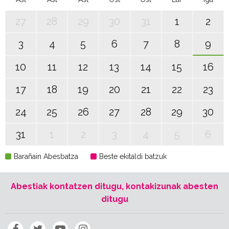
27
28
29
30
31
1
2
3
4
5
6
7
8
9
10
11
12
13
14
15
16
17
18
19
20
21
22
23
24
25
26
27
28
29
30
31
1
2
3
4
5
6
Barañain Abesbatza
Beste ekitaldi batzuk
Abestiak kontatzen ditugu, kontakizunak abesten
ditugu