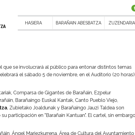
HASIERA
BARAÑAIN ABESBATZA
ZUZENDARIA
l que se involucrará al público para entonar distintos temas
celebrará el sábado 5 de noviembre, en el Auditorio (20 horas)
tariak, Comparsa de Gigantes de Barañáin, Ezpelur
Barañáin, Barañaingo Euskal Kantak, Canto Pueblo Viejo,
tza
, Zubietako Joaldunak y Barañaingo Jauzi Taldea son
u participación en "Barañain Kantuan". El cartel, sin embargo
añáin, Ángel Mariezkurrena, Área de Cultura del Ayuntamiento