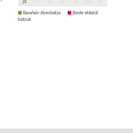
31
1
2
3
4
5
6
Barañain Abesbatza
Beste ekitaldi
batzuk