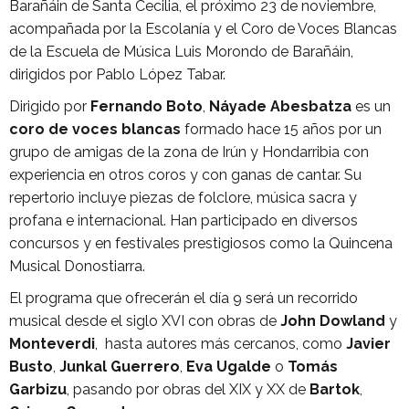
Barañáin de Santa Cecilia, el próximo 23 de noviembre,
acompañada por la Escolanía y el Coro de Voces Blancas
de la Escuela de Música Luis Morondo de Barañáin,
dirigidos por Pablo López Tabar.
Dirigido por
Fernando Boto
,
Náyade Abesbatza
es un
coro de voces blancas
formado hace 15 años por un
grupo de amigas de la zona de Irún y Hondarribia con
experiencia en otros coros y con ganas de cantar. Su
repertorio incluye piezas de folclore, música sacra y
profana e internacional. Han participado en diversos
concursos y en festivales prestigiosos como la Quincena
Musical Donostiarra.
El programa que ofrecerán el día 9 será un recorrido
musical desde el siglo XVI con obras de
John Dowland
y
Monteverdi
, hasta autores más cercanos, como
Javier
Busto
,
Junkal Guerrero
,
Eva Ugalde
o
Tomás
Garbizu
, pasando por obras del XIX y XX de
Bartok
,