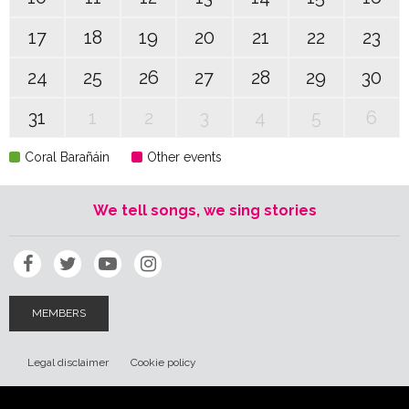
17
18
19
20
21
22
23
24
25
26
27
28
29
30
31
1
2
3
4
5
6
Coral Barañáin
Other events
We tell songs, we sing stories
MEMBERS
Legal disclaimer
Cookie policy