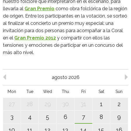
nuestro folclore que interpretaron en el escenario, para
llevarla al
Gran Premio
como obra folclórica de la región
de origen. Entre los participantes en la votación, se sorteó
al finalizar el concierto un premio muy especial: una
invitación para dos personas para acompañar a la Coral
en el
Gran Premio 2012
y compartir con ellos las
tensiones y emociones de participar en un concurso del
más alto nivel.
agosto 2026
Mon
Tue
Wed
Thu
Fri
Sat
Sun
27
28
29
30
31
1
2
3
4
5
6
7
8
9
10
11
12
13
14
15
16