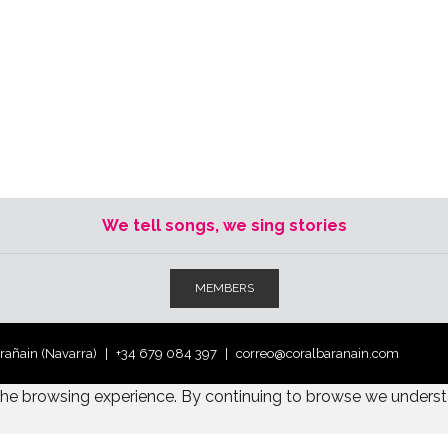
We tell songs, we sing stories
MEMBERS
arañain (Navarra)
+34 679 084 397
correo@coralbaranain.com
the browsing experience. By continuing to browse we underst