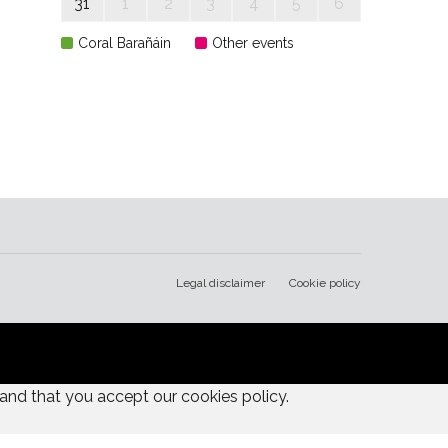
31
1
2
3
4
5
6
Coral Barañáin
Other events
Legal disclaimer
Cookie policy
and that you accept our cookies policy.