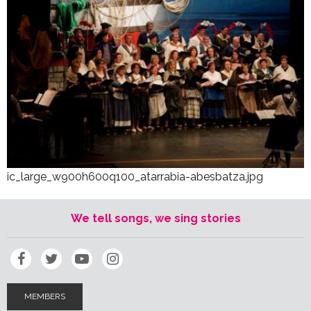
ic_large_w900h600q100_atarrabia-abesbatza.jpg
We tell songs, we sing stories
MEMBERS