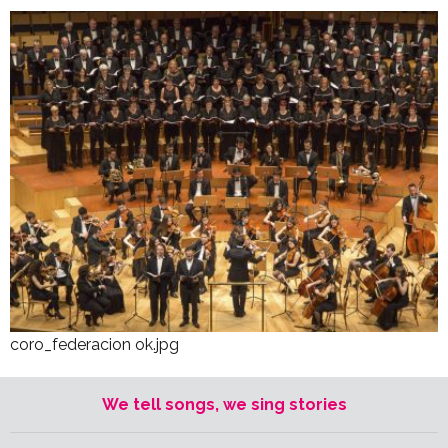
coro_federacion ok.jpg
We tell songs, we sing stories