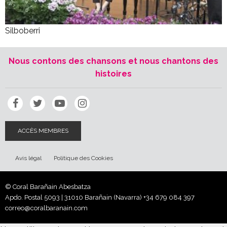
Silboberri
Nous contons des chansons et nous chantons des
histoires
ACCÈS MEMBRES
Avis légal
Politique des Cookies
© Coral Barañain Abesbatza
Apdo. Postal 5093 | 31010 Barañain (Navarra)
+34 679 084 397
correo@coralbaranain.com