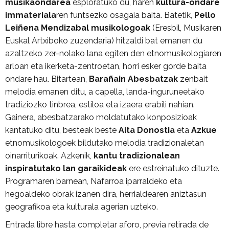
musikaondarea
esploratuko du, haren
kultura-ondare
immateriala
ren funtsezko osagaia baita. Batetik,
Pello
Leiñena Mendizabal musikologoak
(Eresbil, Musikaren
Euskal Artxiboko zuzendaria) hitzaldi bat emanen du
azaltzeko zer-nolako lana egiten den etnomusikologiaren
arloan eta ikerketa-zentroetan, horri esker gorde baita
ondare hau. Bitartean,
Barañain Abesbatzak
zenbait
melodia emanen ditu, a capella, landa-inguruneetako
tradiziozko tinbrea, estiloa eta izaera erabili nahian.
Gainera, abesbatzarako moldatutako konposizioak
kantatuko ditu, besteak beste
Aita Donostia
eta
Azkue
etnomusikologoek bildutako melodia tradizionaletan
oinarriturikoak. Azkenik,
kantu tradizionalean
inspiratutako lan garaikideak
ere estreinatuko dituzte.
Programaren barnean, Nafarroa iparraldeko eta
hegoaldeko obrak izanen dira, herrialdearen aniztasun
geografikoa eta kulturala agerian uzteko.
Entrada libre hasta completar aforo, previa retirada de