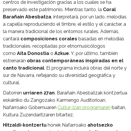
centros de investigación gracias a los cuales se ha
preservado este patrimonio. Mientras tanto, la
Coral
Barañain Abesbatza
, interpretará, por un lado, melodías
a capella reproduciendo el timbre, el estilo y el carácter, a
la manera tradicional de los entornos rurales. Además,
cantará
composiciones corales
basadas en melodías
tradicionales, recopiladas por etnomusicólogos
como
Aita Donostia
o
Azkue
. Y, por último, también
estrenarán
obras contemporáneas inspiradas en el
canto tradicional
. El programa incluirá obras del norte y
sur de Navarra, reflejando su diversidad geográfica y
cultural.
Datorren
urriaren 27an
, Barañain Abesbatzak kontzertua
eskainiko du Zangozako Karmengo Auditorioan,
Nafarroako Gobernuaren
Cultur-Izan programaren
baitan,
Kultura Zuzendaritzaren bitartez.
Hitzaldi-kontzertu
honek Nafarroako
ahotsezko