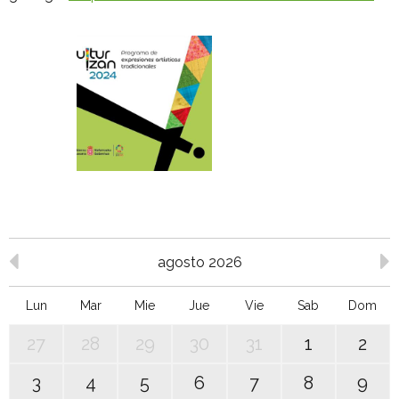
agosto 2026
Lun
Mar
Mie
Jue
Vie
Sab
Dom
27
28
29
30
31
1
2
3
4
5
6
7
8
9