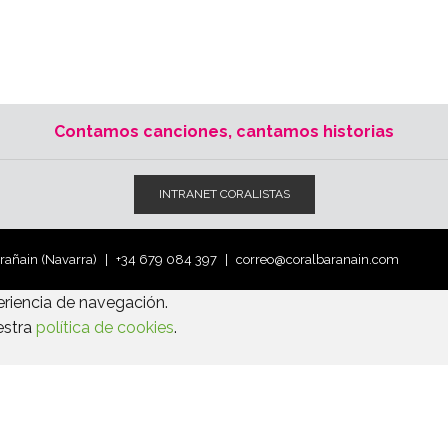
Contamos canciones, cantamos historias
INTRANET CORALISTAS
arañain (Navarra)
+34 679 084 397
correo@coralbaranain.com
eriencia de navegación.
estra
política de cookies
.