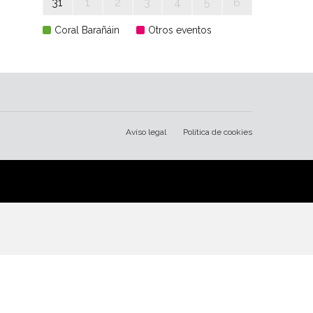
31
1
2
3
4
5
6
Coral Barañáin
Otros eventos
Aviso legal
Política de cookies