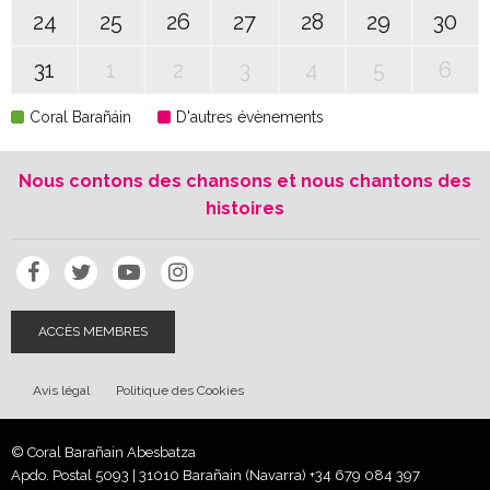
24
25
26
27
28
29
30
31
1
2
3
4
5
6
Coral Barañáin
D'autres évènements
Nous contons des chansons et nous chantons des
histoires
ACCÈS MEMBRES
Avis légal
Politique des Cookies
© Coral Barañain Abesbatza
Apdo. Postal 5093 | 31010 Barañain (Navarra)
+34 679 084 397