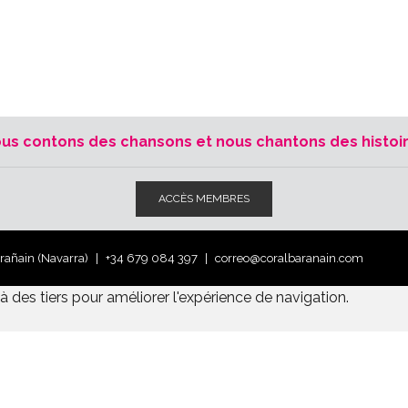
us contons des chansons et nous chantons des histoi
ACCÈS MEMBRES
arañain (Navarra)
+34 679 084 397
correo@coralbaranain.com
 des tiers pour améliorer l'expérience de navigation.