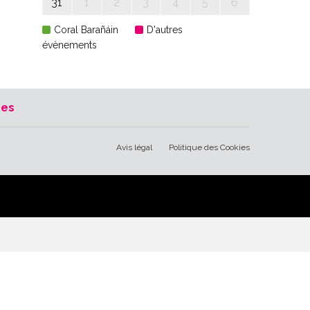
31
1
2
3
4
5
6
Coral Barañáin
D'autres
évènements
res
Avis légal
Politique des Cookies