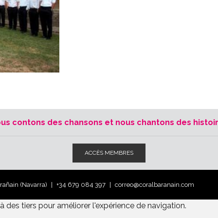
us contons des chansons et nous chantons des histoi
ACCÈS MEMBRES
arañain (Navarra)
+34 679 084 397
correo@coralbaranain.com
 des tiers pour améliorer l'expérience de navigation.