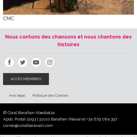
CMC
Nous contons des chansons et nous chantons des
histoires
ACCÈS MEMBRES
Avis légal
Politique des Cookies
© Coral Barañain Abesbatza
Apdo. Postal 5093 | 31010 Barañain (Navarra)
+34 679 084 397
correo@coralbaranain.com