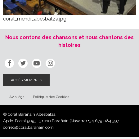
coral_mendi_abesbatza.jpg
Nous contons des chansons et nous chantons des
histoires
ACCÈS MEMBRES
Avis légal
Politique des Cookies
© Coral Barañain Abesbatza
Apdo. Postal 5093 | 31010 Barañain (Navarra)
+34 679 084 397
correo@coralbaranain.com